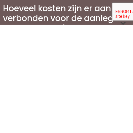
Hoeveel kosten zijn er aan
verbonden voor de aanleg
van terrassen in
Vlaanderen?
Wat is de beste manier om
mijn terras te
onderhouden?
Waarom is het aanleggen
van een oprit belangrijk
voor mijn woning?
Welke stappen zijn