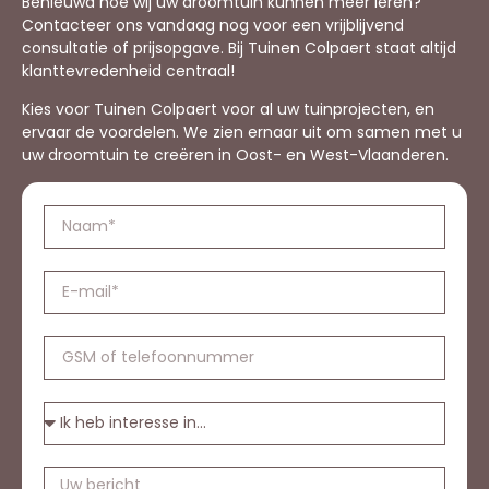
Benieuwd hoe wij uw droomtuin kunnen meer leren?
Contacteer ons vandaag nog voor een vrijblijvend
consultatie of prijsopgave. Bij Tuinen Colpaert staat altijd
klanttevredenheid centraal!
Kies voor Tuinen Colpaert voor al uw tuinprojecten, en
ervaar de voordelen. We zien ernaar uit om samen met u
uw droomtuin te creëren in Oost- en West-Vlaanderen.