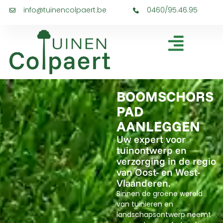
info@tuinencolpaert.be
0460/95.46.95
BOOMSCHORS
PAD
AANLEGGEN
Uw expert voor
tuinontwerp en
verzorging in de regio
van Oost- en West-
Vlaanderen.
Binnen de groene wereld
van tuinieren en
landschapsontwerp neemt