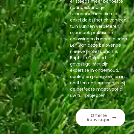
er steeds meer behoefte
naar deskundige
tuinaannemers die niet
enkel de esthetiek van een
tuin kunnen verbeteren,
maar ook praktische
oplossingen kunnen bieden.
Een van deze belovende
nieuwe professionals is
Baptiste Colpaert
gevestigd. Met zijn
expertise in onderhoud,
aanleg en plantwerk, en in
opritten en terrassen, is hij
de perfecte maat voor al
uw tuinprojecten.
Offerte
Aanvragen