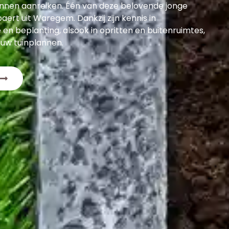
nnen aanreiken. Één van deze belovende jonge
ert uit Waregem. Dankzij zijn kennis in
 en beplanting, alsook in opritten en buitenruimtes,
l uw tuinplannen.