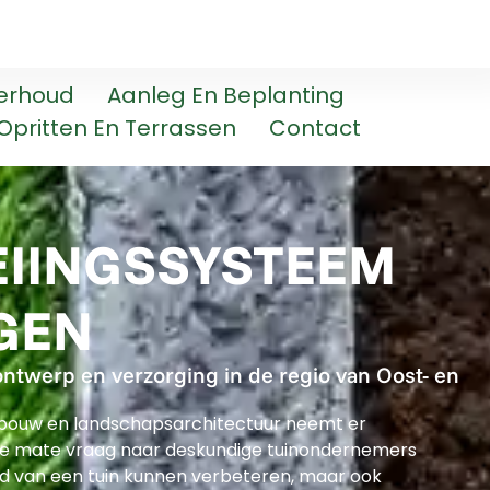
erhoud
Aanleg En Beplanting
Opritten En Terrassen
Contact
IINGSSYSTEEM
GEN
ontwerp en verzorging in de regio van Oost- en
inbouw en landschapsarchitectuur neemt er
e mate vraag naar deskundige tuinondernemers
id van een tuin kunnen verbeteren, maar ook