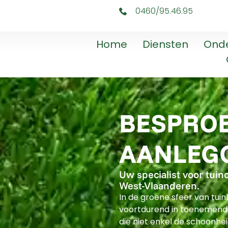
0460/95.46.95
Home
Diensten
Ond
BESPROE
AANLEG
Uw specialist voor tuin
West-Vlaanderen.
In de groene sfeer van tu
voortdurend in toenemend
die niet enkel de schoonhe