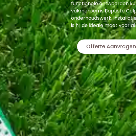
functionele antwoorden ku
vakmensen is Baptiste Colpa
onderhoudswerk, installatie
is hij de ideale maat voor a
Offerte Aanvragen