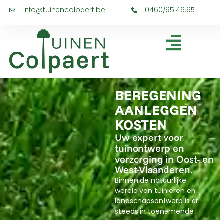
info@tuinencolpaert.be
0460/95.46.95
BEREGENING
AANLEGGEN
KOSTEN
Uw expert voor
tuinontwerp en
verzorging in Oost- en
West-Vlaanderen.
Binnen de natuurlijke
wereld van tuinieren en
landschapsontwerp is er
steeds in toenemende