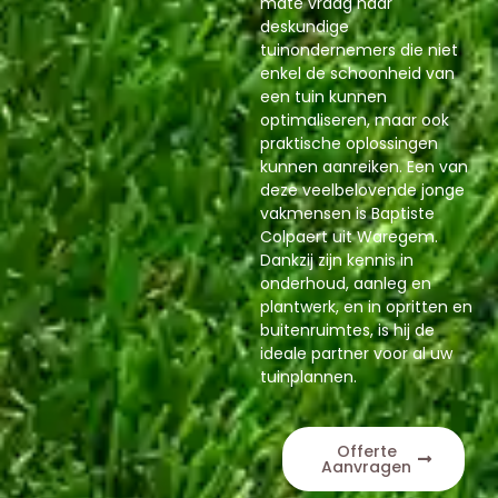
mate vraag naar
deskundige
tuinondernemers die niet
enkel de schoonheid van
een tuin kunnen
optimaliseren, maar ook
praktische oplossingen
kunnen aanreiken. Een van
deze veelbelovende jonge
vakmensen is Baptiste
Colpaert uit Waregem.
Dankzij zijn kennis in
onderhoud, aanleg en
plantwerk, en in opritten en
buitenruimtes, is hij de
ideale partner voor al uw
tuinplannen.
Offerte
Aanvragen