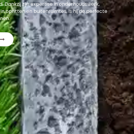
. Dankzij zijn expertise in onderhoudswerk,
 in opritten en buitenruimtes, is hij de perfecte
nnen.