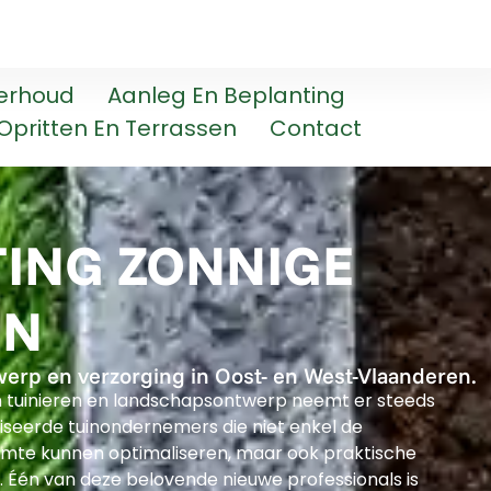
erhoud
Aanleg En Beplanting
Opritten En Terrassen
Contact
ING ZONNIGE
IN
werp en verzorging in Oost- en West-Vlaanderen.
n tuinieren en landschapsontwerp neemt er steeds
iseerde tuinondernemers die niet enkel de
uimte kunnen optimaliseren, maar ook praktische
 Één van deze belovende nieuwe professionals is