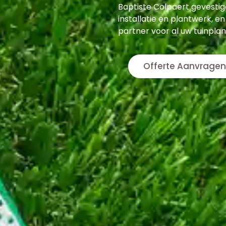
Baptiste Colpaert gevestigd
installatie en plantwerk, en
partner voor al uw tuinpla
Offerte Aanvragen