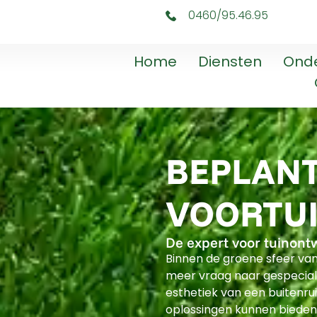
0460/95.46.95
Home
Diensten
Ond
BEPLANT
VOORTU
De expert voor tuinont
Binnen de groene sfeer va
meer vraag naar gespecial
esthetiek van een buitenr
oplossingen kunnen bieden.