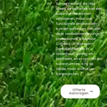
tuinaannemers die niet
alleen de esthetiek van een
buitenruimte kunnen
verbeteren, maar ook
functionele antwoorden
kunnen aanreiken. Één van
deze veelbelovende jonge
professionals is Baptiste
Colpaert uit Waregem.
Dankzij zijn kennis in
onderhoud, aanleg en
plantwerk, en in opritten en
buitenruimtes, is hij de
ideale maat voor al uw
tuinprojecten.
Offerte
Aanvragen