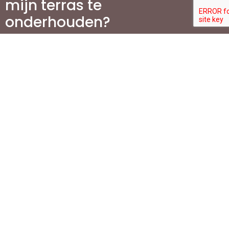
mijn terras te
onderhouden?
Waarom is het aanleggen
van een oprit belangrijk
voor mijn woning?
Welke stappen zijn
betrokken bij de aanleg
van een oprit?
Wat zijn de meest
populaire materialen voor
de aanleg van opritten?