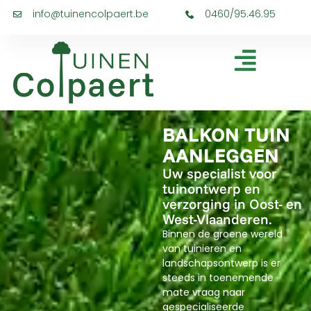
info@tuinencolpaert.be
0460/95.46.95
BALKON TUIN
AANLEGGEN
Uw specialist voor
tuinontwerp en
verzorging in Oost- en
West-Vlaanderen.
Binnen de groene wereld
van tuinieren en
landschapsontwerp is er
steeds in toenemende
mate vraag naar
gespecialiseerde