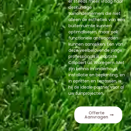
er steeds meer vraag naar
deskundige
tuinondernemers die niet
alleen de esthetiek van een
buitenruimte kunnen
optimaliseren, maar ook
functionele antwoorden
kunnen aanreiken. Een van
deze veelbelovende jonge
professionals is Baptiste
Colpaert uit Waregem. Met
zijn kennis in onderhoud,
installatie en beplanting, en
in opritten en terrassen, is
hij de ideale partner voor al
uw tuinprojecten.
Offerte
Aanvragen