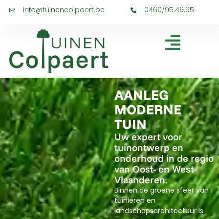
info@tuinencolpaert.be
0460/95.46.95
AANLEG
MODERNE
TUIN
Uw expert voor
tuinontwerp en
onderhoud in de regio
van Oost- en West-
Vlaanderen.
Binnen de groene sfeer van
tuinieren en
landschapsarchitectuur is