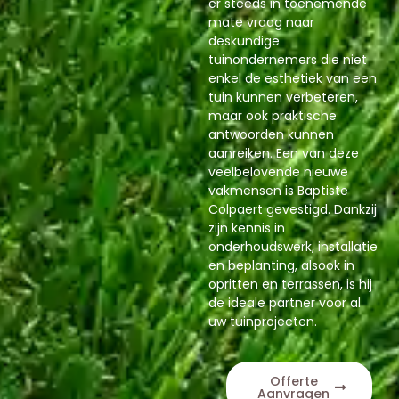
er steeds in toenemende
mate vraag naar
deskundige
tuinondernemers die niet
enkel de esthetiek van een
tuin kunnen verbeteren,
maar ook praktische
antwoorden kunnen
aanreiken. Een van deze
veelbelovende nieuwe
vakmensen is Baptiste
Colpaert gevestigd. Dankzij
zijn kennis in
onderhoudswerk, installatie
en beplanting, alsook in
opritten en terrassen, is hij
de ideale partner voor al
uw tuinprojecten.
Offerte
Aanvragen