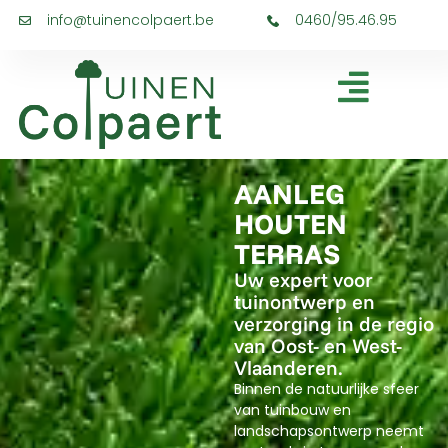
info@tuinencolpaert.be
0460/95.46.95
AANLEG
HOUTEN
TERRAS
Uw expert voor
tuinontwerp en
verzorging in de regio
van Oost- en West-
Vlaanderen.
Binnen de natuurlijke sfeer
van tuinbouw en
landschapsontwerp neemt